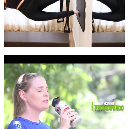
2662
0
1771
0