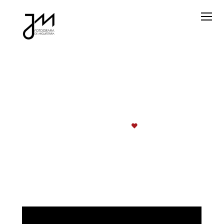
ARQUITETURA
SANTA MARIA/ RS
24/FEVEREIRO/2021
VÍDEO CASA ALG
3196
visualizações
0
curtidas
Vídeo produzido no ensaio arquitetônico para Anuário arq Ed.
2021.
Projeto e execução da A3 arquitetas.