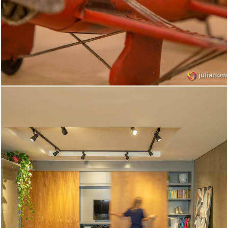
2084
27
1454
13