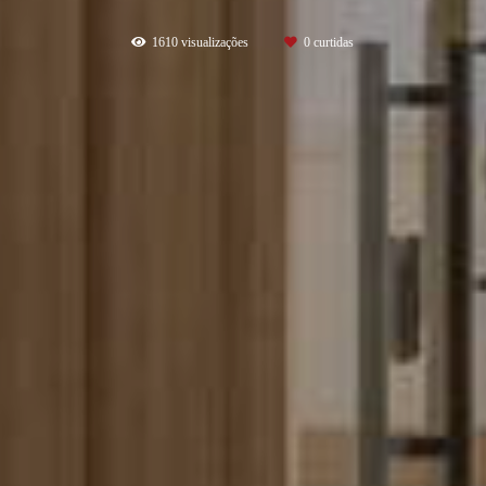
1610
visualizações
0
curtidas