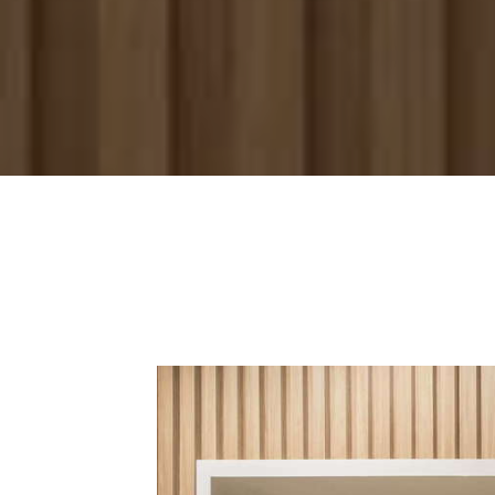
Registro do projeto de arquitetura de 
Arquitetura: Madalena Russi.